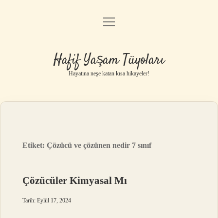
menüyü
Anasayfa
aç
Gizlilik Politikası
Hafif Yaşam Tüyoları
Yasal Uyarı
Hayatına neşe katan kısa hikayeler!
Hakkımızda
Etiket:
Çözücü ve çözünen nedir 7 sınıf
Çözücüler Kimyasal Mı
Tarih: Eylül 17, 2024