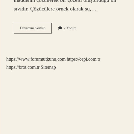
maddenin çözünerek bir çözelti oluşturduğu bir
sıvıdır. Çözücülere örnek olarak su,…
Çözücüler
Devamını okuyun
2 Yorum
Kimyasal
Mı
https://www.forumtutkunu.com
https://cepi.com.tr
https://brot.com.tr
Sitemap