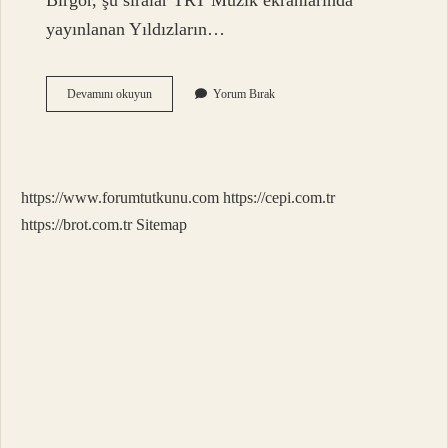
Birgör, şu sıralar TRT Müzik ekranlarında
yayınlanan Yıldızların…
Trt
Devamını okuyun
Yorum Bırak
Müzik
Damlalar
Kim
Söylüyor
https://www.forumtutkunu.com
https://cepi.com.tr
https://brot.com.tr
Sitemap