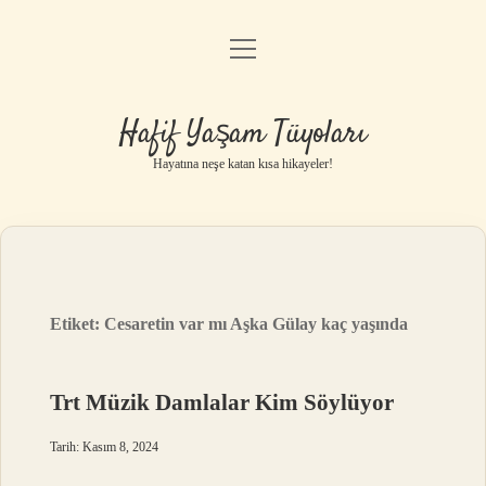
menüyü
Anasayfa
aç
Gizlilik Politikası
Hafif Yaşam Tüyoları
Yasal Uyarı
Hayatına neşe katan kısa hikayeler!
Hakkımızda
Etiket:
Cesaretin var mı Aşka Gülay kaç yaşında
Trt Müzik Damlalar Kim Söylüyor
Tarih: Kasım 8, 2024