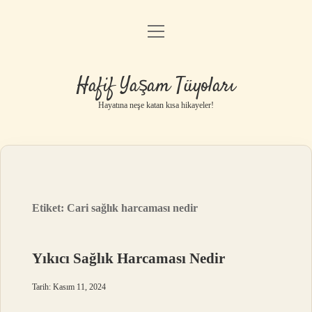
menüyü
Anasayfa
aç
Gizlilik Politikası
Hafif Yaşam Tüyoları
Yasal Uyarı
Hayatına neşe katan kısa hikayeler!
Hakkımızda
Etiket:
Cari sağlık harcaması nedir
Yıkıcı Sağlık Harcaması Nedir
Tarih: Kasım 11, 2024