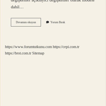
değişkenler açıklayıcı değişkenler olarak modele
dahil…
Yıkıcı
Devamını okuyun
Yorum Bırak
Sağlık
Harcaması
Nedir
https://www.forumtutkunu.com
https://cepi.com.tr
https://brot.com.tr
Sitemap