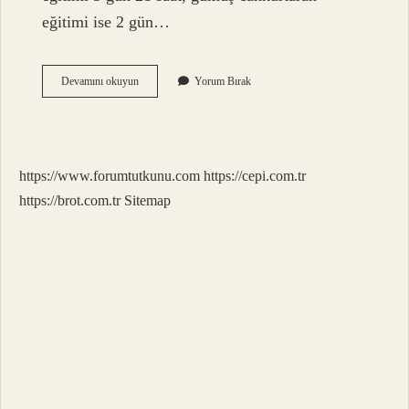
eğitimi ise 2 gün…
Can
Devamını okuyun
Yorum Bırak
Kurtaran
Sertifikası
Nasıl
Alınır
https://www.forumtutkunu.com
https://cepi.com.tr
https://brot.com.tr
Sitemap