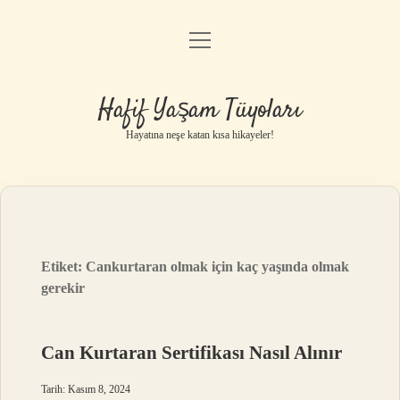
menüyü
Anasayfa
aç
Gizlilik Politikası
Hafif Yaşam Tüyoları
Yasal Uyarı
Hayatına neşe katan kısa hikayeler!
Hakkımızda
Etiket:
Cankurtaran olmak için kaç yaşında olmak
gerekir
Can Kurtaran Sertifikası Nasıl Alınır
Tarih: Kasım 8, 2024