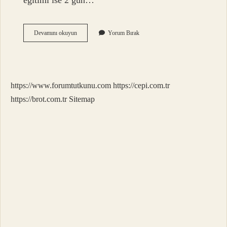
eğitimi ise 2 gün…
Can
Devamını okuyun
Yorum Bırak
Kurtaran
Sertifikası
Nasıl
Alınır
https://www.forumtutkunu.com
https://cepi.com.tr
https://brot.com.tr
Sitemap