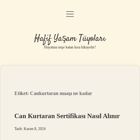
menüyü
Anasayfa
aç
Gizlilik Politikası
Hafif Yaşam Tüyoları
Yasal Uyarı
Hayatına neşe katan kısa hikayeler!
Hakkımızda
Etiket:
Cankurtaran maaşı ne kadar
Can Kurtaran Sertifikası Nasıl Alınır
Tarih: Kasım 8, 2024