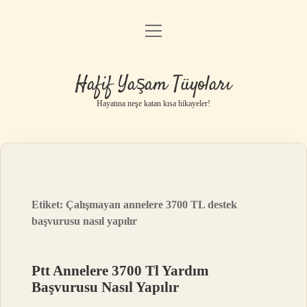
menüyü
Anasayfa
aç
Gizlilik Politikası
Hafif Yaşam Tüyoları
Yasal Uyarı
Hayatına neşe katan kısa hikayeler!
Hakkımızda
Etiket:
Çalışmayan annelere 3700 TL destek
başvurusu nasıl yapılır
Ptt Annelere 3700 Tl Yardım
Başvurusu Nasıl Yapılır