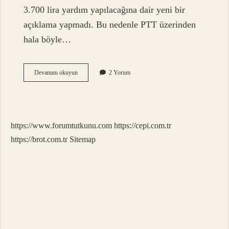
3.700 lira yardım yapılacağına dair yeni bir
açıklama yapmadı. Bu nedenle PTT üzerinden
hala böyle…
Ptt
Devamını okuyun
2 Yorum
Annelere
3700
Tl
Yardım
Başvurusu
https://www.forumtutkunu.com
https://cepi.com.tr
Nasıl
Yapılır
https://brot.com.tr
Sitemap