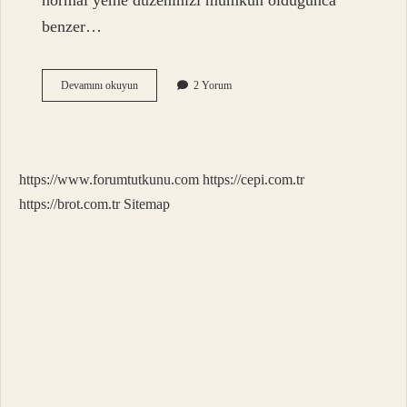
normal yeme düzeninizi mümkün olduğunca
benzer…
Çalışırken
Devamını okuyun
2 Yorum
Diyet
Nasıl
Yapılır
https://www.forumtutkunu.com
https://cepi.com.tr
https://brot.com.tr
Sitemap