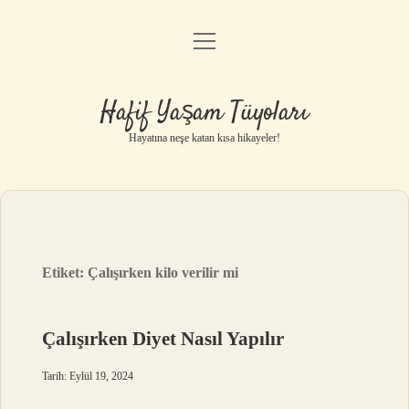
menüyü
Anasayfa
aç
Gizlilik Politikası
Hafif Yaşam Tüyoları
Yasal Uyarı
Hayatına neşe katan kısa hikayeler!
Hakkımızda
Etiket:
Çalışırken kilo verilir mi
Çalışırken Diyet Nasıl Yapılır
Tarih: Eylül 19, 2024