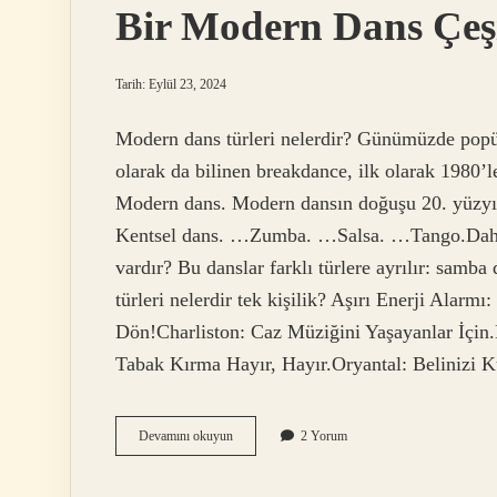
Bir Modern Dans Çeş
Tarih: Eylül 23, 2024
Modern dans türleri nelerdir? Günümüzde popüle
olarak da bilinen breakdance, ilk olarak 1980’
Modern dans. Modern dansın doğuşu 20. yüzy
Kentsel dans. …Zumba. …Salsa. …Tango.Daha 
vardır? Bu danslar farklı türlere ayrılır: samba 
türleri nelerdir tek kişilik? Aşırı Enerji Alar
Dön!Charliston: Caz Müziğini Yaşayanlar İçin.
Tabak Kırma Hayır, Hayır.Oryantal: Belinizi 
Bir
Devamını okuyun
2 Yorum
Modern
Dans
Çeşidi