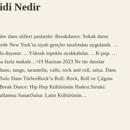
idi Nedir
r dans stilleri şunlardır: Breakdance. Sokak dansı
lerde New York’ta siyah gençler tarafından uygulandı. …
ıla dayanır. …Yüksek topuklu ayakkabılar. …K-pop. …
fazla makale…•19 Haziran 2023 Ne tür danslar
dansı, tango, tarantella, valls, rock and roll, salsa. Dans
mı: Solo Dans TürleriRock’n Roll: Rock, Roll ve Çılgına
Break Dance: Hip Hop Kültürünün İfadesi.Sirtaki:
Kullanma SanatıSalsa: Latin Kültürünün…