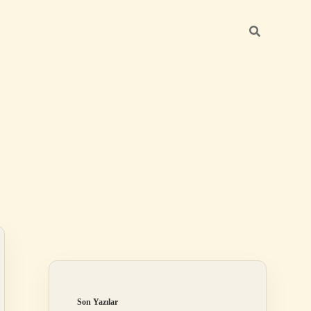
Sidebar
betexper günce
Son Yazılar