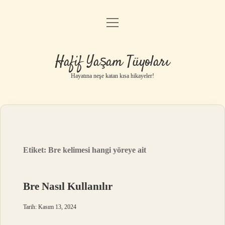
menüyü
Anasayfa
aç
Gizlilik Politikası
Hafif Yaşam Tüyoları
Yasal Uyarı
Hayatına neşe katan kısa hikayeler!
Hakkımızda
Etiket:
Bre kelimesi hangi yöreye ait
Bre Nasıl Kullanılır
Tarih: Kasım 13, 2024