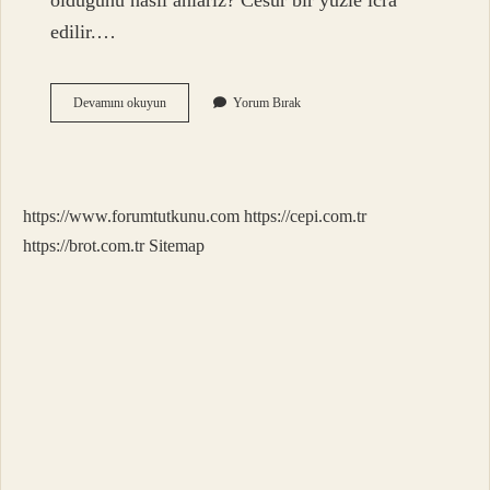
olduğunu nasıl anlarız? Cesur bir yüzle icra
edilir.…
Bre
Devamını okuyun
Yorum Bırak
Nasıl
Kullanılır
https://www.forumtutkunu.com
https://cepi.com.tr
https://brot.com.tr
Sitemap