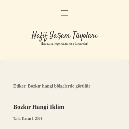
menüyü
Anasayfa
aç
Gizlilik Politikası
Hafif Yaşam Tüyoları
Yasal Uyarı
Hayatına neşe katan kısa hikayeler!
Hakkımızda
Etiket:
Bozkır hangi bölgelerde görülür
Bozkır Hangi Iklim
Tarih: Kasım 1, 2024