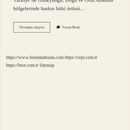
Türkiye’de Güneydoğu, Doğu ve Orta Anadolu
bölgelerinde baskın bitki örtüsü…
Bozkır
Devamını okuyun
Yorum Bırak
Hangi
Iklim
https://www.forumtutkunu.com
https://cepi.com.tr
https://brot.com.tr
Sitemap