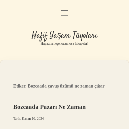
menüyü
Anasayfa
aç
Gizlilik Politikası
Hafif Yaşam Tüyoları
Yasal Uyarı
Hayatına neşe katan kısa hikayeler!
Hakkımızda
Etiket:
Bozcaada çavuş üzümü ne zaman çıkar
Bozcaada Pazarı Ne Zaman
Tarih: Kasım 10, 2024