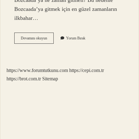
Bozcaada’ya ne zaman gitmeli? Bu nedenle
Bozcaada’ya gitmek için en güzel zamanların
ilkbahar…
Bozcaada
Devamını okuyun
Yorum Bırak
Pazarı
Ne
Zaman
https://www.forumtutkunu.com
https://cepi.com.tr
https://brot.com.tr
Sitemap