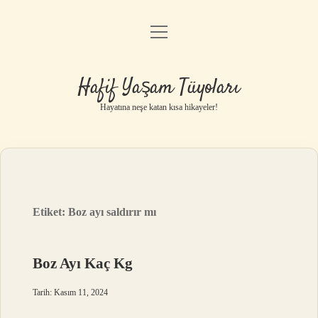
menüyü
Anasayfa
aç
Gizlilik Politikası
Hafif Yaşam Tüyoları
Yasal Uyarı
Hayatına neşe katan kısa hikayeler!
Hakkımızda
Etiket:
Boz ayı saldırır mı
Boz Ayı Kaç Kg
Tarih: Kasım 11, 2024