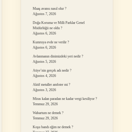
Maaş avansı nasıl olur ?
Ağustos 7, 2026
Doğa Koruma ve Milli Parklar Genel
Müdürlüğü ne oldu ?
Ağustos 6, 2026
Kumruya evde ne verilir ?
Ağustos 6, 2026
Avlanmanın dinimizdeki yeri nedir ?
Ağustos 5, 2026
Atiye’nin gerçek adı nedir ?
Ağustos 4, 2026
Aktif metaller amfoter mi ?
Ağustos 3, 2026
Miras kalan paradan ne kadar vergi kesiliyor ?
Temmuz 29, 2026
Wabartum ne demek ?
Temmuz 29, 2026
Koşu bandı eğim ne demek ?