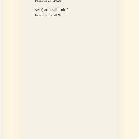
Temmuz 27, 2026
Keloğlan nasıl bilinir ?
Temmuz 25, 2026