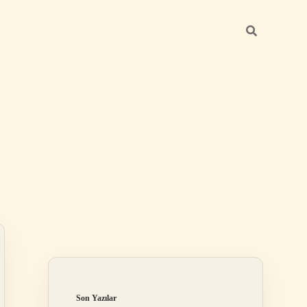
Sidebar
betexper gü
Son Yazılar