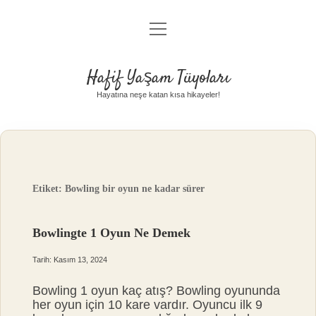
menüyü
Anasayfa
aç
Gizlilik Politikası
Hafif Yaşam Tüyoları
Yasal Uyarı
Hayatına neşe katan kısa hikayeler!
Hakkımızda
Etiket:
Bowling bir oyun ne kadar sürer
Bowlingte 1 Oyun Ne Demek
Tarih: Kasım 13, 2024
Bowling 1 oyun kaç atış? Bowling oyununda
her oyun için 10 kare vardır. Oyuncu ilk 9