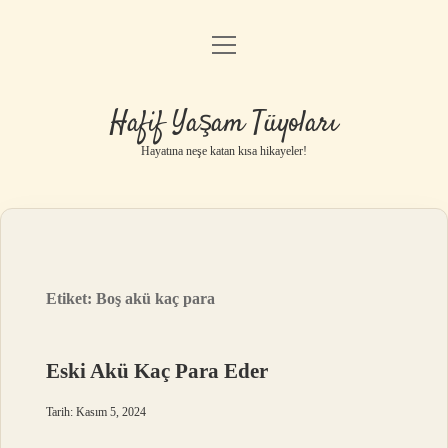
menüyü
Anasayfa
aç
Gizlilik Politikası
Hafif Yaşam Tüyoları
Yasal Uyarı
Hayatına neşe katan kısa hikayeler!
Hakkımızda
Etiket:
Boş akü kaç para
Eski Akü Kaç Para Eder
Tarih: Kasım 5, 2024