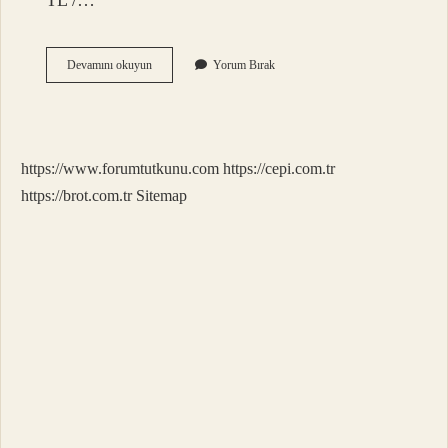
TL /…
Eski
Devamını okuyun
Yorum Bırak
Akü
Kaç
Para
Eder
https://www.forumtutkunu.com
https://cepi.com.tr
https://brot.com.tr
Sitemap