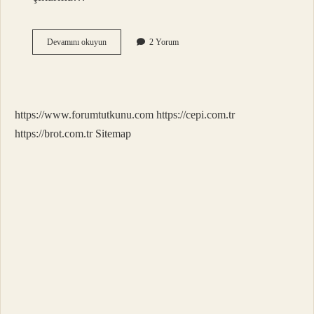
İŞveren
Devamını okuyun
2 Yorum
Işçiyi
Işten
Çıkarmadan
Kaç
Gün
https://www.forumtutkunu.com
https://cepi.com.tr
Önce
Haber
https://brot.com.tr
Sitemap
Verilmeli