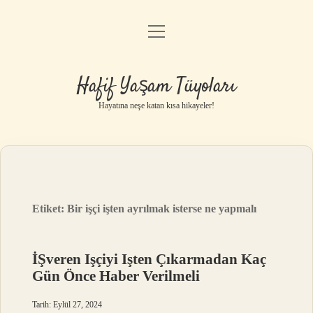
menüyü
Anasayfa
aç
Gizlilik Politikası
Hafif Yaşam Tüyoları
Yasal Uyarı
Hayatına neşe katan kısa hikayeler!
Hakkımızda
Etiket:
Bir işçi işten ayrılmak isterse ne yapmalı
İŞveren Işçiyi Işten Çıkarmadan Kaç
Gün Önce Haber Verilmeli
Tarih: Eylül 27, 2024