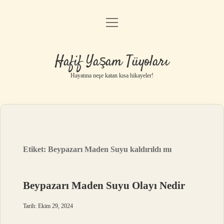
menüyü
Anasayfa
aç
Gizlilik Politikası
Hafif Yaşam Tüyoları
Yasal Uyarı
Hayatına neşe katan kısa hikayeler!
Hakkımızda
Etiket:
Beypazarı Maden Suyu kaldırıldı mı
Beypazarı Maden Suyu Olayı Nedir
Tarih: Ekim 29, 2024