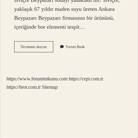
İsviçre Beypazarı sodayı yasakladı mı? İsviçre,
yaklaşık 67 yıldır maden suyu üreten Ankara
Beypazarı Beypazarı firmasının bir ürününü,
içeriğinde bor elementi tespit…
Beypazarı
Devamını okuyun
Yorum Bırak
Maden
Suyu
Olayı
Nedir
https://www.forumtutkunu.com
https://cepi.com.tr
https://brot.com.tr
Sitemap