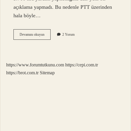
açıklama yapmadı. Bu nedenle PTT üzerinden
hala böyle…
Ptt
Devamını okuyun
2 Yorum
Annelere
3700
Tl
Yardım
Başvurusu
https://www.forumtutkunu.com
https://cepi.com.tr
Nasıl
Yapılır
https://brot.com.tr
Sitemap