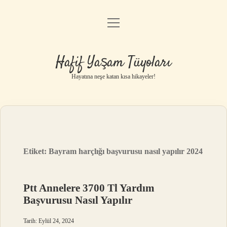
menüyü
Anasayfa
aç
Gizlilik Politikası
Hafif Yaşam Tüyoları
Yasal Uyarı
Hayatına neşe katan kısa hikayeler!
Hakkımızda
Etiket:
Bayram harçlığı başvurusu nasıl yapılır 2024
Ptt Annelere 3700 Tl Yardım
Başvurusu Nasıl Yapılır
Tarih: Eylül 24, 2024