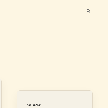
Sidebar
betexper günce
Son Yazılar