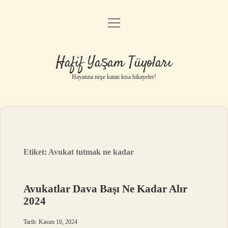
menüyü
Anasayfa
aç
Gizlilik Politikası
Hafif Yaşam Tüyoları
Yasal Uyarı
Hayatına neşe katan kısa hikayeler!
Hakkımızda
Etiket:
Avukat tutmak ne kadar
Avukatlar Dava Başı Ne Kadar Alır
2024
Tarih: Kasım 10, 2024