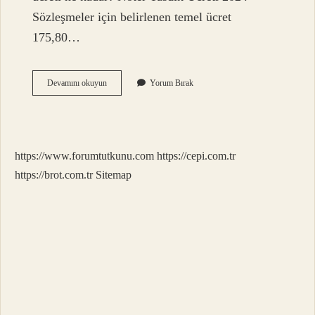
Sözleşmeler için belirlenen temel ücret
175,80…
Avukatlar
Devamını okuyun
Yorum Bırak
Dava
Başı
Ne
Kadar
Alır
https://www.forumtutkunu.com
https://cepi.com.tr
2024
https://brot.com.tr
Sitemap