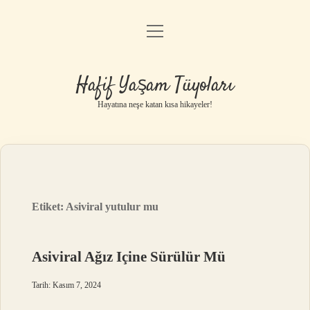
menüyü
Anasayfa
aç
Gizlilik Politikası
Hafif Yaşam Tüyoları
Yasal Uyarı
Hayatına neşe katan kısa hikayeler!
Hakkımızda
Etiket:
Asiviral yutulur mu
Asiviral Ağız Içine Sürülür Mü
Tarih: Kasım 7, 2024