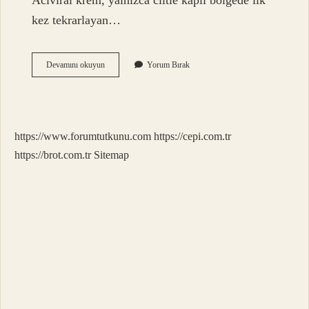
Aciviral krem, yalnızca ciltle kaplı bölgede ilk
kez tekrarlayan…
Asiviral
Devamını okuyun
Yorum Bırak
Ağız
Içine
Sürülür
Mü
https://www.forumtutkunu.com
https://cepi.com.tr
https://brot.com.tr
Sitemap