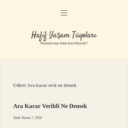
menüyü
Anasayfa
aç
Gizlilik Politikası
Hafif Yaşam Tüyoları
Yasal Uyarı
Hayatına neşe katan kısa hikayeler!
Hakkımızda
Etiket:
Ara karar sevk ne demek
Ara Karar Verildi Ne Demek
Tarih: Kasım 7, 2024