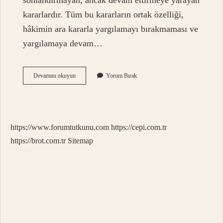
sonlandırmayan, ancak devam ettirmeye yarayan
kararlardır. Tüm bu kararların ortak özelliği,
hâkimin ara kararla yargılamayı bırakmaması ve
yargılamaya devam…
Ara
Devamını okuyun
Yorum Bırak
Karar
Verildi
Ne
Demek
https://www.forumtutkunu.com
https://cepi.com.tr
https://brot.com.tr
Sitemap