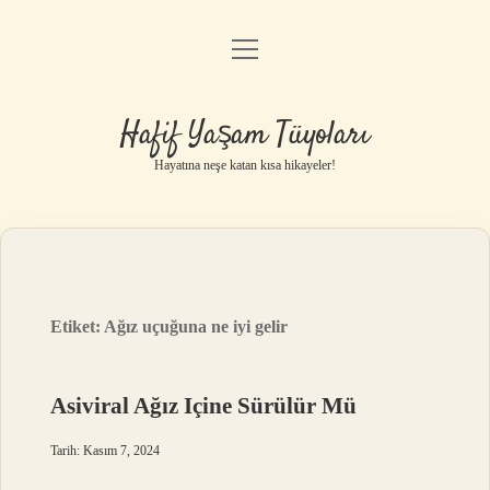
menüyü
Anasayfa
aç
Gizlilik Politikası
Hafif Yaşam Tüyoları
Yasal Uyarı
Hayatına neşe katan kısa hikayeler!
Hakkımızda
Etiket:
Ağız uçuğuna ne iyi gelir
Asiviral Ağız Içine Sürülür Mü
Tarih: Kasım 7, 2024