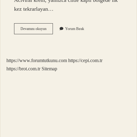
Aciviral krem, yalnızca ciltle kaplı bölgede ilk
kez tekrarlayan…
Asiviral
Devamını okuyun
Yorum Bırak
Ağız
Içine
Sürülür
Mü
https://www.forumtutkunu.com
https://cepi.com.tr
https://brot.com.tr
Sitemap