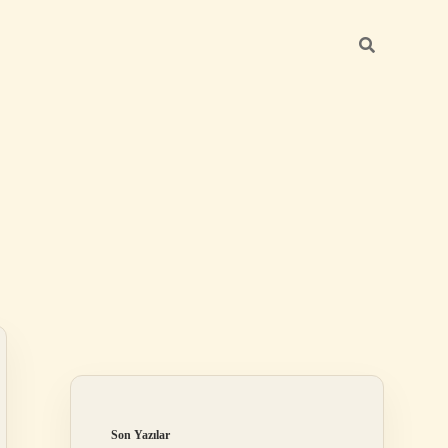
Sidebar
betexper günce
Son Yazılar