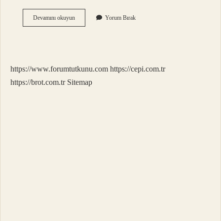
7
Devamını okuyun
Yorum Bırak
Aylık
Bir
Bebek
Neler
Yapabilir
https://www.forumtutkunu.com
https://cepi.com.tr
https://brot.com.tr
Sitemap