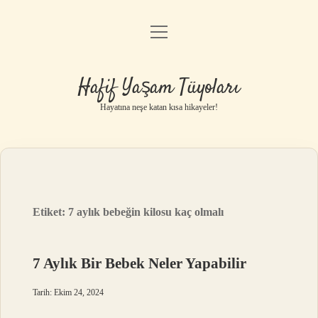
menüyü
Anasayfa
aç
Gizlilik Politikası
Hafif Yaşam Tüyoları
Yasal Uyarı
Hayatına neşe katan kısa hikayeler!
Hakkımızda
Etiket:
7 aylık bebeğin kilosu kaç olmalı
7 Aylık Bir Bebek Neler Yapabilir
Tarih: Ekim 24, 2024