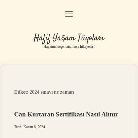
menüyü
Anasayfa
aç
Gizlilik Politikası
Hafif Yaşam Tüyoları
Yasal Uyarı
Hayatına neşe katan kısa hikayeler!
Hakkımızda
Etiket:
2024 sınavı ne zaman
Can Kurtaran Sertifikası Nasıl Alınır
Tarih: Kasım 8, 2024