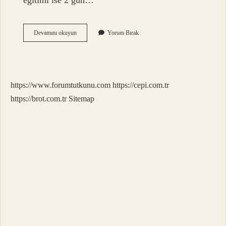
eğitimi ise 2 gün…
Can
Devamını okuyun
Yorum Bırak
Kurtaran
Sertifikası
Nasıl
Alınır
https://www.forumtutkunu.com
https://cepi.com.tr
https://brot.com.tr
Sitemap