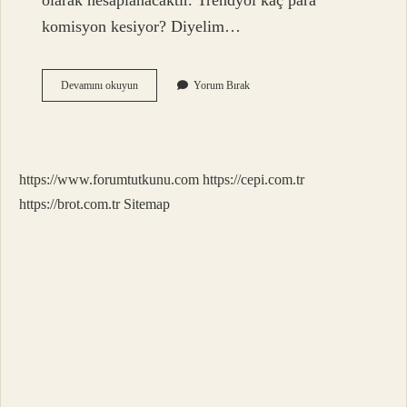
olarak hesaplanacaktır. Trendyol kaç para
komisyon kesiyor? Diyelim…
Getir
Devamını okuyun
Yorum Bırak
Yüzde
Kaç
Komisyon
Kesiyor
https://www.forumtutkunu.com
https://cepi.com.tr
https://brot.com.tr
Sitemap