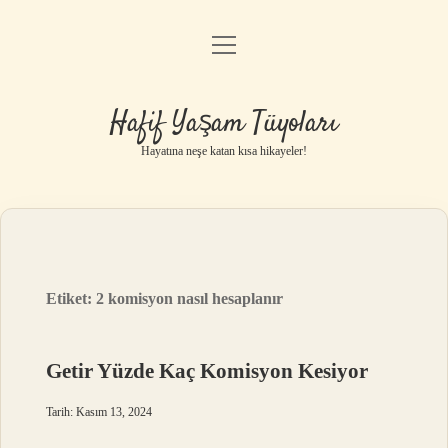
menüyü
Anasayfa
aç
Gizlilik Politikası
Hafif Yaşam Tüyoları
Yasal Uyarı
Hayatına neşe katan kısa hikayeler!
Hakkımızda
Etiket:
2 komisyon nasıl hesaplanır
Getir Yüzde Kaç Komisyon Kesiyor
Tarih: Kasım 13, 2024