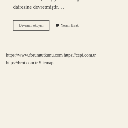
dairesine devretmiştir.…
2024
Devamını okuyun
Yorum Bırak
Satış
Avansı
Ne
Kadar
https://www.forumtutkunu.com
https://cepi.com.tr
https://brot.com.tr
Sitemap