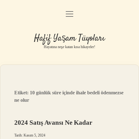
menüyü
Anasayfa
aç
Gizlilik Politikası
Hafif Yaşam Tüyoları
Yasal Uyarı
Hayatına neşe katan kısa hikayeler!
Hakkımızda
Etiket:
10 günlük süre içinde ihale bedeli ödenmezse
ne olur
2024 Satış Avansı Ne Kadar
Tarih: Kasım 5, 2024